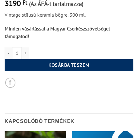
3190
Ft
(Az ÁFÁ-t tartalmazza)
Vintage stílusú kerámia bögre, 300 ml.
Minden vásárlással a Magyar Cserkészszövetséget
támogatod!
MCSSZ Vintage kerámiabögre // III. mennyiség
KOSÁRBA TESZEM
KAPCSOLÓDÓ TERMÉKEK