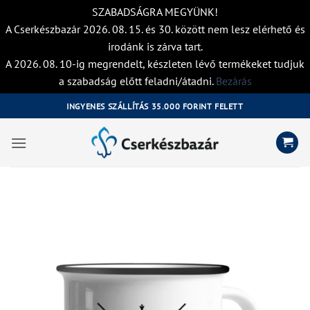
SZABADSÁGRA MEGYÜNK!
A Cserkészbazár 2026. 08. 15. és 30. között nem lesz elérhető és
irodánk is zárva tart.
A 2026. 08. 10-ig megrendelt, készleten lévő termékeket tudjuk
a szabadság előtt feladni/átadni.
Bezárás
Skip
INGYENES SZÁLLÍTÁS 35.000 FORINT FELETT
to
content