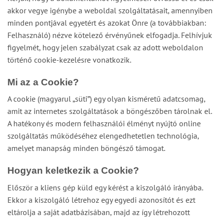
akkor vegye igénybe a weboldal szolgáltatásait, amennyiben
minden pontjával egyetért és azokat Önre (a továbbiakban:
Felhasználó) nézve kötelező érvényűnek elfogadja. Felhívjuk
figyelmét, hogy jelen szabályzat csak az adott weboldalon
történő cookie-kezelésre vonatkozik.
Mi az a Cookie?
A cookie (magyarul „süti”) egy olyan kisméretű adatcsomag,
amit az internetes szolgáltatások a böngészőben tárolnak el.
A hatékony és modern felhasználói élményt nyújtó online
szolgáltatás működéséhez elengedhetetlen technológia,
amelyet manapság minden böngésző támogat.
Hogyan keletkezik a Cookie?
Először a kliens gép küld egy kérést a kiszolgáló irányába.
Ekkor a kiszolgáló létrehoz egy egyedi azonosítót és ezt
eltárolja a saját adatbázisában, majd az így létrehozott