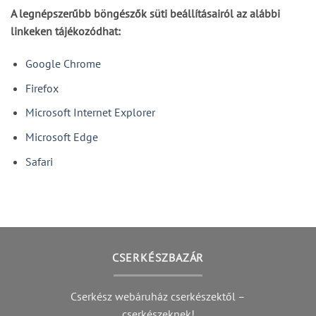
A legnépszerűbb böngészők süti beállításairól az alábbi
linkeken tájékozódhat:
Google Chrome
Firefox
Microsoft Internet Explorer
Microsoft Edge
Safari
CSERKÉSZBAZÁR
Cserkész webáruház cserkészektől –
cserkészeknek!