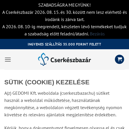
SZABADSÁGRA MEGYÜNK!
A Cserkészbazár 2026. 08. 15. és 30. között nem lesz elérhető és
irodánk is zárva tart.
A 2026. 08. 10-ig megrendelt, készleten lévő termékeket tudjuk
a szabadság előtt feladni/átadni.
Bezárás
Skip
INGYENES SZÁLLÍTÁS 35.000 FORINT FELETT
to
content
SÜTIK (COOKIE) KEZELÉSE
A(z) GEDOMI Kft. weboldala (cserkeszbazar.hu) sütiket
használ a weboldal működtetése, használatának
megkönnyítése, a weboldalon végzett tevékenység nyomon
követése és releváns ajánlatok megjelenítése érdekében.
Kérjük, hogy a dokumentumot figyelmesen olvassa el és csak