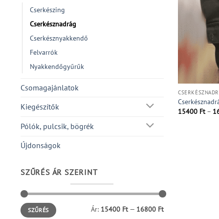
Cserkészing
Cserkésznadrág
Cserkésznyakkendő
Felvarrók
Nyakkendőgyűrűk
Csomagajánlatok
CSERKÉSZNADR
Cserkésznadr
Kiegészítők
15400
Ft
–
1
Pólók, pulcsik, bögrék
Újdonságok
SZŰRÉS ÁR SZERINT
Min
Max
Ár:
15400 Ft
—
16800 Ft
SZŰRÉS
ár
ár