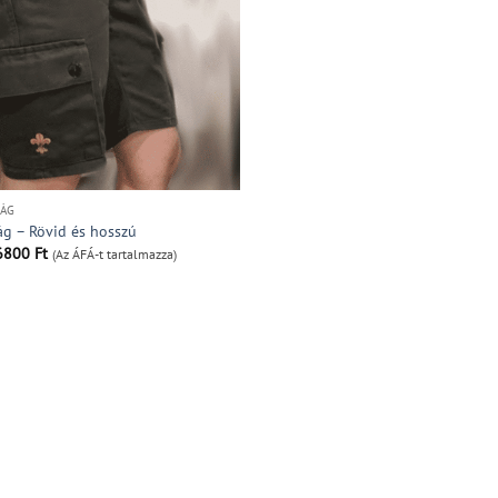
ÁG
ág – Rövid és hosszú
Price
6800
Ft
(Az ÁFÁ-t tartalmazza)
range:
15400 Ft
through
16800 Ft