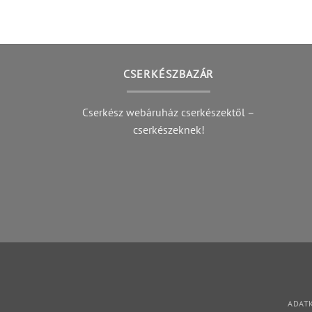
CSERKÉSZBAZÁR
Cserkész webáruház cserkészektől –
cserkészeknek!
ADATK