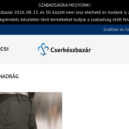
SZABADSÁGRA MEGYÜNK!
zbazár 2026. 08. 15. és 30. között nem lesz elérhető és irodánk is z
egrendelt, készleten lévő termékeket tudjuk a szabadság előtt fel
Szállítási és f
CSI
NADRÁG