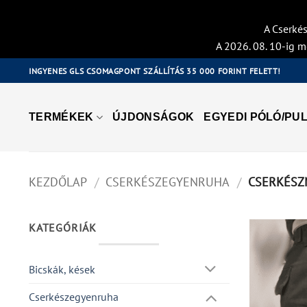
A Cserkés
A 2026. 08. 10-ig m
Skip
INGYENES GLS CSOMAGPONT SZÁLLÍTÁS 35 000 FORINT FELETT!
to
content
TERMÉKEK
ÚJDONSÁGOK
EGYEDI PÓLÓ/PUL
KEZDŐLAP
/
CSERKÉSZEGYENRUHA
/
CSERKÉSZ
KATEGÓRIÁK
Bicskák, kések
Cserkészegyenruha