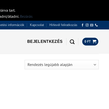
árva tart.
adni/átadni.
Bezárás
izetési információk
Kapcsolat
Hírlevél feliratkozás
BEJELENTKEZÉS
0
FT