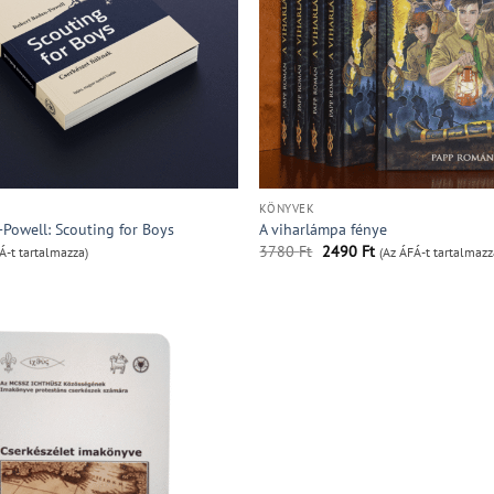
KÖNYVEK
Powell: Scouting for Boys
A viharlámpa fénye
Original
Current
3780
Ft
2490
Ft
Á-t tartalmazza)
(Az ÁFÁ-t tartalmazz
price
price
was:
is:
3780 Ft.
2490 Ft.