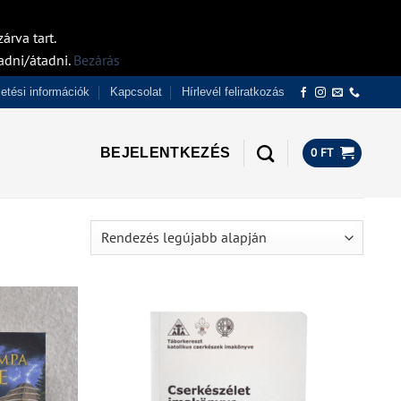
árva tart.
adni/átadni.
Bezárás
izetési információk
Kapcsolat
Hírlevél feliratkozás
BEJELENTKEZÉS
0
FT