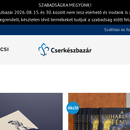
SZABADSÁGRA MEGYÜNK!
zbazár 2026. 08. 15. és 30. között nem lesz elérhető és irodánk is z
egrendelt, készleten lévő termékeket tudjuk a szabadság előtt fel
Szállítási és f
CSI
Akció