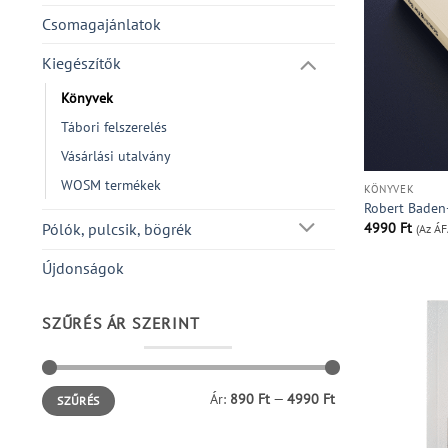
Csomagajánlatok
Kiegészítők
Könyvek
Tábori felszerelés
Vásárlási utalvány
WOSM termékek
KÖNYVEK
Robert Baden-
4990
Ft
Pólók, pulcsik, bögrék
(Az ÁF
Újdonságok
SZŰRÉS ÁR SZERINT
Min
Max
Ár:
890 Ft
—
4990 Ft
SZŰRÉS
ár
ár