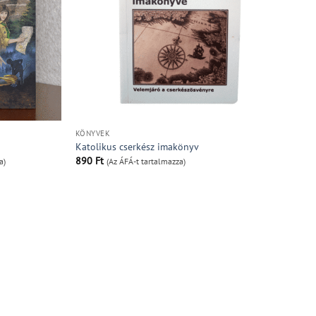
KÖNYVEK
Katolikus cserkész imakönyv
890
Ft
a)
(Az ÁFÁ-t tartalmazza)