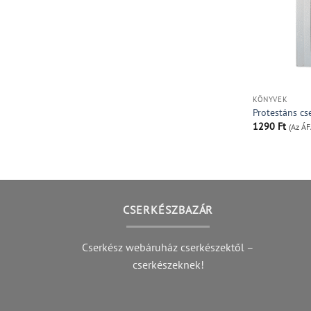
KÖNYVEK
Protestáns c
1290
Ft
(Az ÁF
CSERKÉSZBAZÁR
Cserkész webáruház cserkészektől –
cserkészeknek!