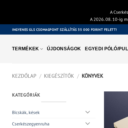
A Cserkés
A 2026. 08. 10-ig m
Skip
INGYENES GLS CSOMAGPONT SZÁLLÍTÁS 35 000 FORINT FELETT!
to
content
TERMÉKEK
ÚJDONSÁGOK
EGYEDI PÓLÓ/PUL
KEZDŐLAP
/
KIEGÉSZÍTŐK
/
KÖNYVEK
KATEGÓRIÁK
Bicskák, kések
Cserkészegyenruha