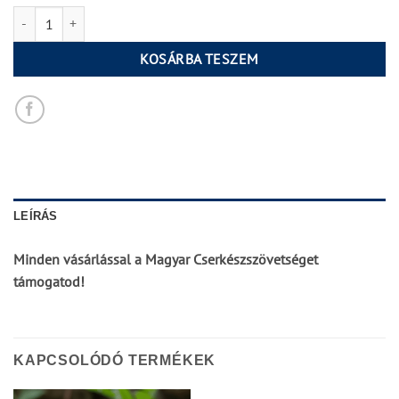
MCSSZ duplafalú termosz // IV. mennyiség
KOSÁRBA TESZEM
LEÍRÁS
Minden vásárlással a Magyar Cserkészszövetséget
támogatod!
KAPCSOLÓDÓ TERMÉKEK