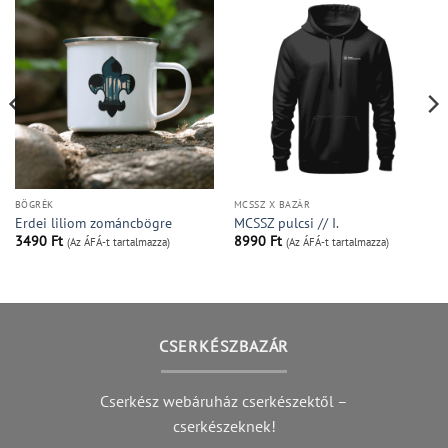
BÖGRÉK
MCSSZ X BAZÁR
Erdei liliom zománcbögre
MCSSZ pulcsi // I.
3490
Ft
8990
Ft
(Az ÁFÁ-t tartalmazza)
(Az ÁFÁ-t tartalmazza)
CSERKÉSZBAZÁR
Cserkész webáruház cserkészektől –
cserkészeknek!