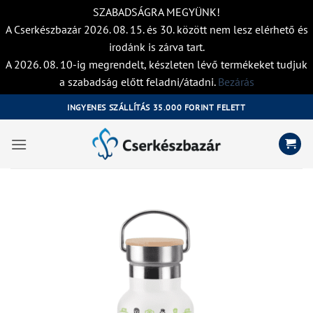
SZABADSÁGRA MEGYÜNK!
A Cserkészbazár 2026. 08. 15. és 30. között nem lesz elérhető és
irodánk is zárva tart.
A 2026. 08. 10-ig megrendelt, készleten lévő termékeket tudjuk
a szabadság előtt feladni/átadni.
Bezárás
Skip
INGYENES SZÁLLÍTÁS 35.000 FORINT FELETT
to
content