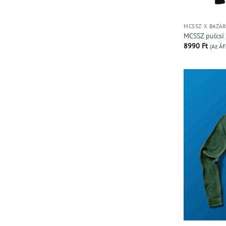
MCSSZ X BAZÁ
MCSSZ pulcsi /
8990
Ft
(Az ÁF