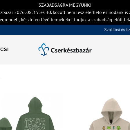
SZABADSÁGRA MEGYÜNK!
zbazár 2026. 08. 15. és 30. között nem lesz elérhető és irodánk is z
egrendelt, készleten lévő termékeket tudjuk a szabadság előtt fel
Szállítási és f
CSI
K