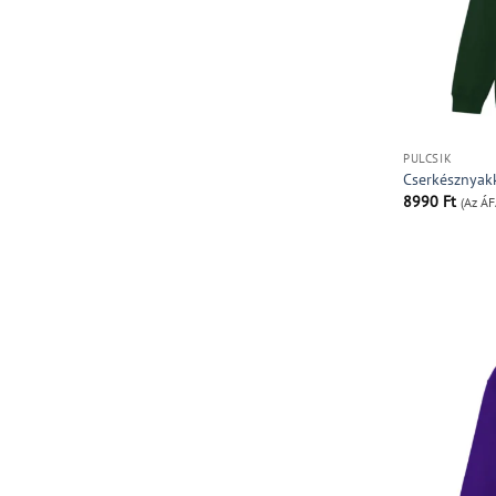
PULCSIK
Cserkésznyak
8990
Ft
(Az ÁF