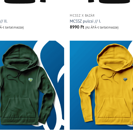
R
MCSSZ X BAZÁR
/ II.
MCSSZ pulcsi // I.
8990
Ft
Á-t tartalmazza)
(Az ÁFÁ-t tartalmazza)