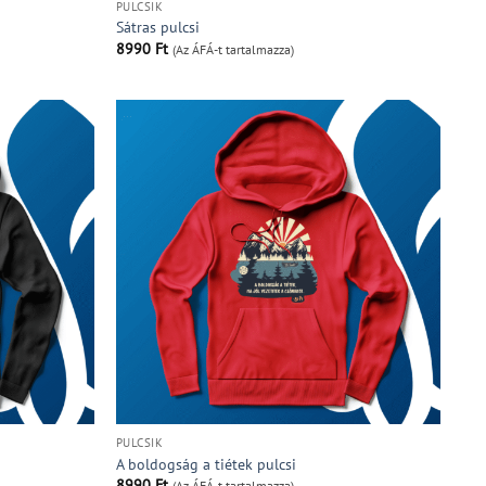
PULCSIK
Sátras pulcsi
8990
Ft
(Az ÁFÁ-t tartalmazza)
PULCSIK
A boldogság a tiétek pulcsi
8990
Ft
(Az ÁFÁ-t tartalmazza)