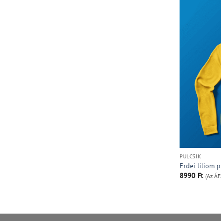
PULCSIK
Erdei liliom p
8990
Ft
(Az ÁF