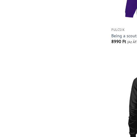
PULCSIK
Being a scout
8990
Ft
(Az ÁF