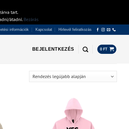
árva tart.
adni/átadni.
Bezárás
izetési információk
Kapcsolat
Hírlevél feliratkozás
BEJELENTKEZÉS
0
FT