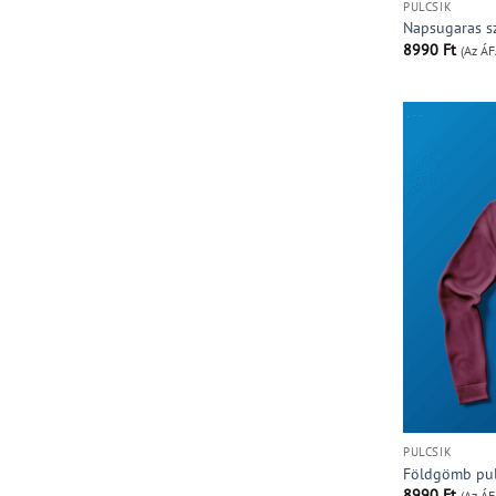
PULCSIK
Napsugaras sz
8990
Ft
(Az ÁF
PULCSIK
Földgömb pul
8990
Ft
(Az ÁF