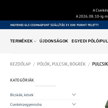
A Cserkés
A 2026. 08. 10-ig m
Skip
INGYENES GLS CSOMAGPONT SZÁLLÍTÁS 35 000 FORINT FELETT!
to
content
TERMÉKEK
ÚJDONSÁGOK
EGYEDI PÓLÓ/PUL
KEZDŐLAP
/
PÓLÓK, PULCSIK, BÖGRÉK
/
PULCSI
KATEGÓRIÁK
Bicskák, kések
Cserkészegyenruha