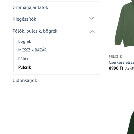
Csomagajánlatok
Kiegészítők
Pólók, pulcsik, bögrék
Bögrék
MCSSZ x BAZÁR
PULCSIK
Pólók
Cserkészfelsze
Pulcsik
8990
Ft
(Az ÁF
Újdonságok