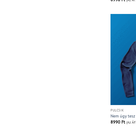
PULCSIK
Nem úgy tesz 
8990
Ft
(Az ÁF