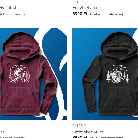
PULCSIK
ív pulcsi
Hegyi szív pulcsi
8990
Ft
Á-t tartalmazza)
(Az ÁFÁ-t tartalmazza)
PULCSIK
csi
Hátizsákos pulcsi
8990
Ft
Á-t tartalmazza)
(Az ÁFÁ-t tartalmazza)