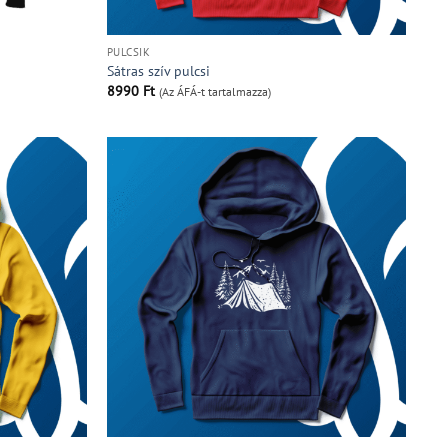
PULCSIK
Sátras szív pulcsi
8990
Ft
(Az ÁFÁ-t tartalmazza)