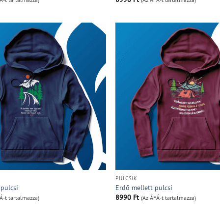
PULCSIK
pulcsi
Erdő mellett pulcsi
8990
Ft
Á-t tartalmazza)
(Az ÁFÁ-t tartalmazza)