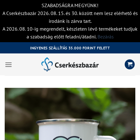
SZABADSÁGRA MEGYÜNK!
A Cserkészbazár 2026. 08. 15. és 30. között nem lesz elérhető és
irodánk is zárva tart.
A 2026. 08. 10-ig megrendelt, készleten lévő termékeket tudjuk
a szabadság előtt feladni/átadni.
Bezárás
Skip
INGYENES SZÁLLÍTÁS 35.000 FORINT FELETT
to
content