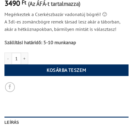
3490
Ft
(Az ÁFÁ-t tartalmazza)
Megérkeztek a Cserkészbazár vadonatúj bögréi! 🙂
A 3dl-es zománcbögre remek társad lesz akár a táborban,
akár a hétköznapokban, bármilyen mintát is választasz!
Szállítási határidő: 5-10 munkanap
Hegyi szív zománcbögre mennyiség
KOSÁRBA TESZEM
LEÍRÁS