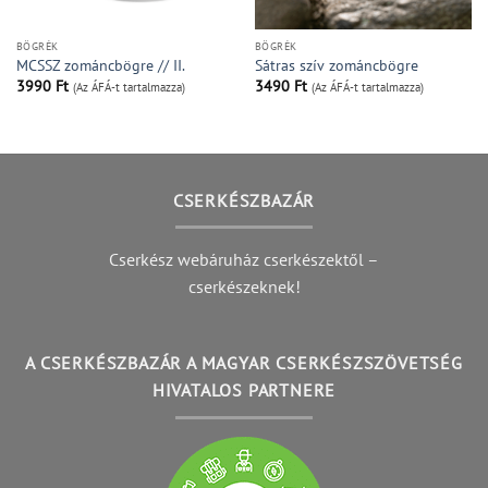
BÖGRÉK
BÖGRÉK
MCSSZ zománcbögre // II.
Sátras szív zománcbögre
3990
Ft
3490
Ft
(Az ÁFÁ-t tartalmazza)
(Az ÁFÁ-t tartalmazza)
CSERKÉSZBAZÁR
Cserkész webáruház cserkészektől –
cserkészeknek!
A CSERKÉSZBAZÁR A MAGYAR CSERKÉSZSZÖVETSÉG
HIVATALOS PARTNERE