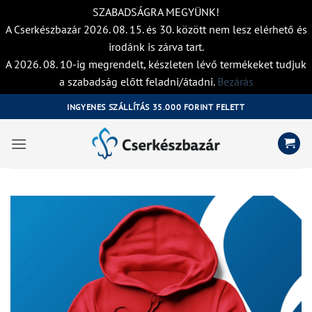
SZABADSÁGRA MEGYÜNK!
A Cserkészbazár 2026. 08. 15. és 30. között nem lesz elérhető és
irodánk is zárva tart.
A 2026. 08. 10-ig megrendelt, készleten lévő termékeket tudjuk
a szabadság előtt feladni/átadni.
Bezárás
Skip
INGYENES SZÁLLÍTÁS 35.000 FORINT FELETT
to
content