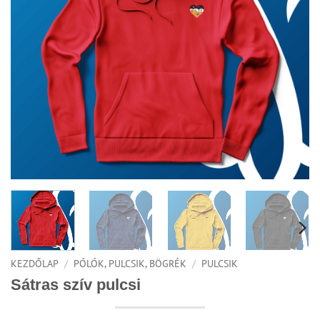
KEZDŐLAP
/
PÓLÓK, PULCSIK, BÖGRÉK
/
PULCSIK
Sátras szív pulcsi