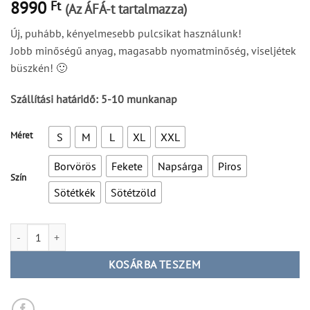
8990
Ft
(Az ÁFÁ-t tartalmazza)
Új, puhább, kényelmesebb pulcsikat használunk!
Jobb minőségű anyag, magasabb nyomatminőség, viseljétek
büszkén! 🙂
Szállítási határidő: 5-10 munkanap
Méret
S
M
L
XL
XXL
Borvörös
Fekete
Napsárga
Piros
Szín
Sötétkék
Sötétzöld
Sátras szív pulcsi mennyiség
KOSÁRBA TESZEM