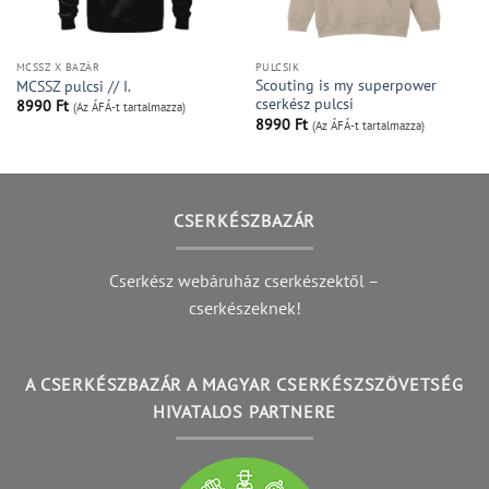
MCSSZ X BAZÁR
PULCSIK
Scouting is my superpower
MCSSZ pulcsi // I.
cserkész pulcsi
8990
Ft
(Az ÁFÁ-t tartalmazza)
8990
Ft
(Az ÁFÁ-t tartalmazza)
CSERKÉSZBAZÁR
Cserkész webáruház cserkészektől –
cserkészeknek!
A CSERKÉSZBAZÁR A MAGYAR CSERKÉSZSZÖVETSÉG
HIVATALOS PARTNERE