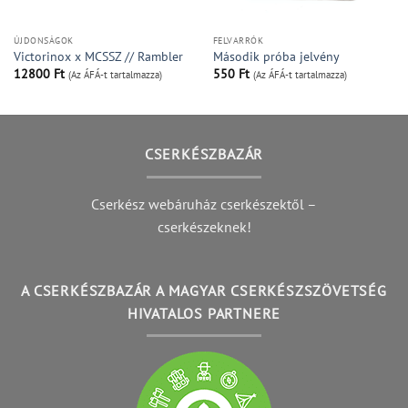
ÚJDONSÁGOK
FELVARRÓK
Victorinox x MCSSZ // Rambler
Második próba jelvény
12800
Ft
550
Ft
(Az ÁFÁ-t tartalmazza)
(Az ÁFÁ-t tartalmazza)
CSERKÉSZBAZÁR
Cserkész webáruház cserkészektől –
cserkészeknek!
A CSERKÉSZBAZÁR A MAGYAR CSERKÉSZSZÖVETSÉG
HIVATALOS PARTNERE