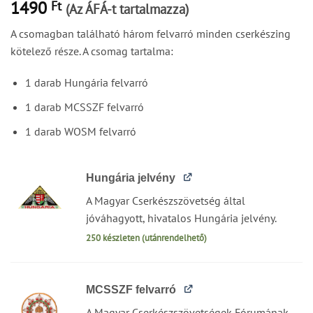
1490
Ft
(Az ÁFÁ-t tartalmazza)
A csomagban található három felvarró minden cserkészing
kötelező része. A csomag tartalma:
1 darab Hungária felvarró
1 darab MCSSZF felvarró
1 darab WOSM felvarró
Hungária jelvény
A Magyar Cserkészszövetség által
jóváhagyott, hivatalos Hungária jelvény.
250 készleten (utánrendelhető)
MCSSZF felvarró
A Magyar Cserkészszövetségek Fórumának