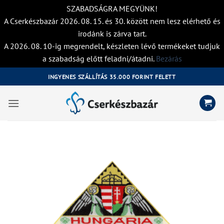
SZABADSÁGRA MEGYÜNK!
A Cserkészbazár 2026. 08. 15. és 30. között nem lesz elérhető és
irodánk is zárva tart.
A 2026. 08. 10-ig megrendelt, készleten lévő termékeket tudjuk
a szabadság előtt feladni/átadni.
Bezárás
Skip
INGYENES SZÁLLÍTÁS 35.000 FORINT FELETT
to
content