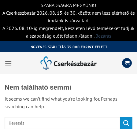
SZABADSÁGRA MEGYÜNK!
A Cserkészbazár 2026. 08. 15. és 30. között nem lesz elérhető és
irodánk is zárva tart.
A 2026. 08. 10-ig megrendelt, készleten lévő termékeket tudjuk
a szabadság előtt feladni/átadni.
Bezárás
Skip
INGYENES SZÁLLÍTÁS 35.000 FORINT FELETT
to
content
Nem található semmi
It seems we can’t find what you’re looking for. Perhaps
searching can help.